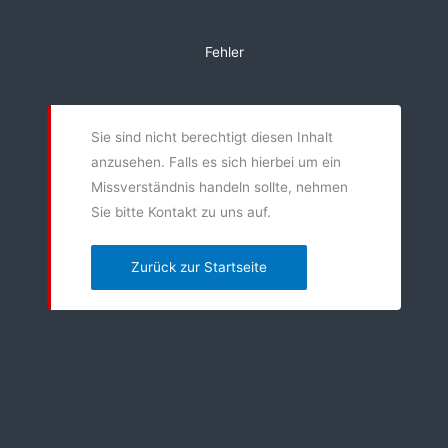
Zum
Inhalt
Fehler
springen
Sie sind nicht berechtigt diesen Inhalt
anzusehen. Falls es sich hierbei um ein
Missverständnis handeln sollte, nehmen
Sie bitte Kontakt zu uns auf.
Zurück zur Startseite