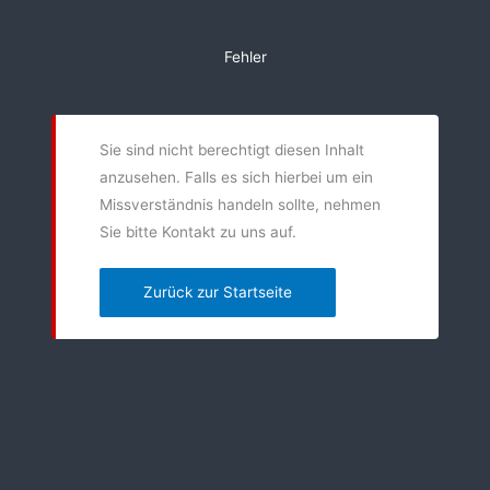
Zum
Inhalt
Fehler
springen
Sie sind nicht berechtigt diesen Inhalt
anzusehen. Falls es sich hierbei um ein
Missverständnis handeln sollte, nehmen
Sie bitte Kontakt zu uns auf.
Zurück zur Startseite