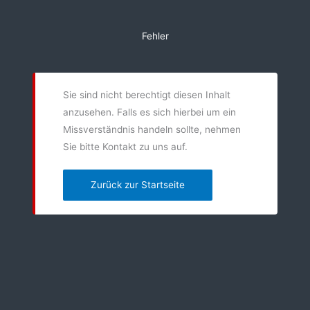
Zum
Inhalt
Fehler
springen
Sie sind nicht berechtigt diesen Inhalt
anzusehen. Falls es sich hierbei um ein
Missverständnis handeln sollte, nehmen
Sie bitte Kontakt zu uns auf.
Zurück zur Startseite