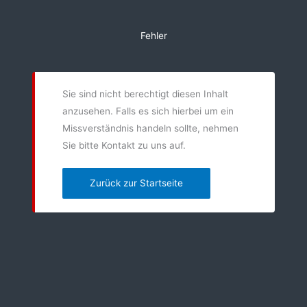
Zum
Inhalt
Fehler
springen
Sie sind nicht berechtigt diesen Inhalt
anzusehen. Falls es sich hierbei um ein
Missverständnis handeln sollte, nehmen
Sie bitte Kontakt zu uns auf.
Zurück zur Startseite