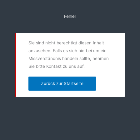
Zum
Inhalt
Fehler
springen
Sie sind nicht berechtigt diesen Inhalt
anzusehen. Falls es sich hierbei um ein
Missverständnis handeln sollte, nehmen
Sie bitte Kontakt zu uns auf.
Zurück zur Startseite