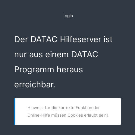
Zum
Inhalt
Login
springen
Der DATAC Hilfeserver ist
nur aus einem DATAC
Programm heraus
erreichbar.
Hinweis: für die korrekte Funktion der
Online-Hilfe müssen Cookies erlaubt sein!