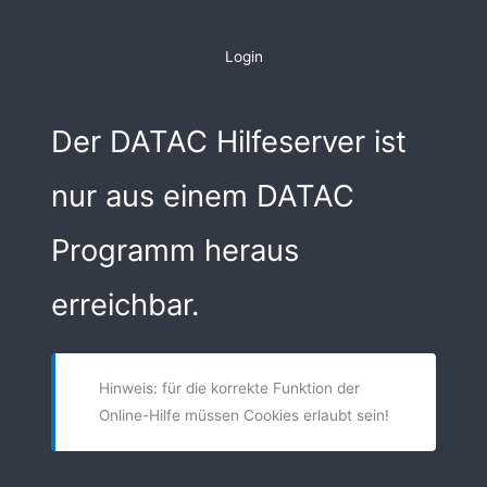
Zum
Inhalt
Login
springen
Der DATAC Hilfeserver ist
nur aus einem DATAC
Programm heraus
erreichbar.
Hinweis: für die korrekte Funktion der
Online-Hilfe müssen Cookies erlaubt sein!