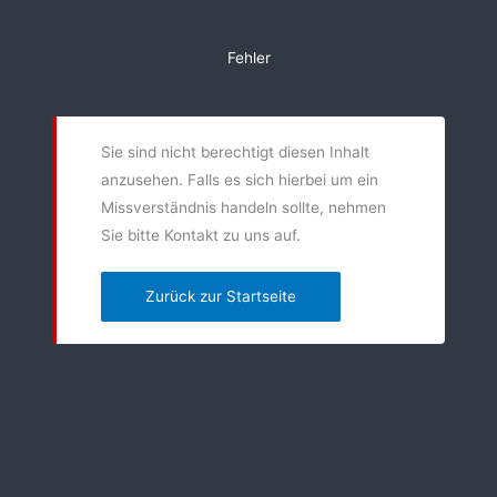
Zum
Inhalt
Fehler
springen
Sie sind nicht berechtigt diesen Inhalt
anzusehen. Falls es sich hierbei um ein
Missverständnis handeln sollte, nehmen
Sie bitte Kontakt zu uns auf.
Zurück zur Startseite