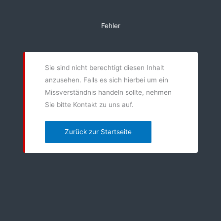
Zum
Inhalt
Fehler
springen
Sie sind nicht berechtigt diesen Inhalt
anzusehen. Falls es sich hierbei um ein
Missverständnis handeln sollte, nehmen
Sie bitte Kontakt zu uns auf.
Zurück zur Startseite