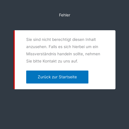
Zum
Inhalt
Fehler
springen
Sie sind nicht berechtigt diesen Inhalt
anzusehen. Falls es sich hierbei um ein
Missverständnis handeln sollte, nehmen
Sie bitte Kontakt zu uns auf.
Zurück zur Startseite