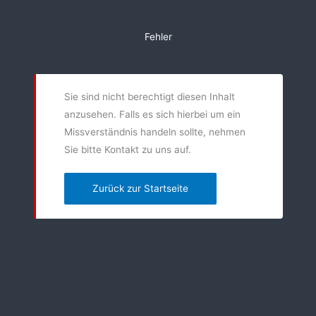
Zum
Inhalt
Fehler
springen
Sie sind nicht berechtigt diesen Inhalt
anzusehen. Falls es sich hierbei um ein
Missverständnis handeln sollte, nehmen
Sie bitte Kontakt zu uns auf.
Zurück zur Startseite