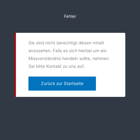
Zum
Inhalt
Fehler
springen
Sie sind nicht berechtigt diesen Inhalt
anzusehen. Falls es sich hierbei um ein
Missverständnis handeln sollte, nehmen
Sie bitte Kontakt zu uns auf.
Zurück zur Startseite