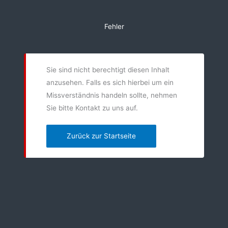
Zum
Inhalt
Fehler
springen
Sie sind nicht berechtigt diesen Inhalt
anzusehen. Falls es sich hierbei um ein
Missverständnis handeln sollte, nehmen
Sie bitte Kontakt zu uns auf.
Zurück zur Startseite