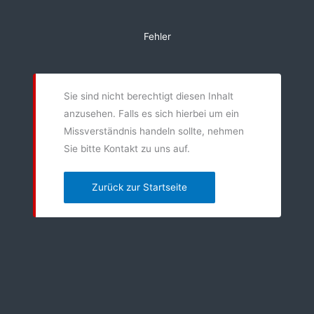
Zum
Inhalt
Fehler
springen
Sie sind nicht berechtigt diesen Inhalt
anzusehen. Falls es sich hierbei um ein
Missverständnis handeln sollte, nehmen
Sie bitte Kontakt zu uns auf.
Zurück zur Startseite