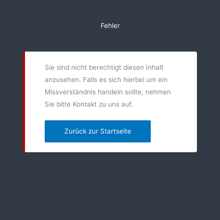
Zum
Inhalt
Fehler
springen
Sie sind nicht berechtigt diesen Inhalt
anzusehen. Falls es sich hierbei um ein
Missverständnis handeln sollte, nehmen
Sie bitte Kontakt zu uns auf.
Zurück zur Startseite