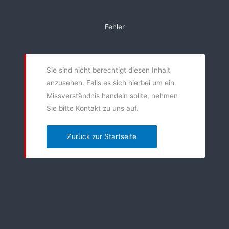
Zum
Inhalt
Fehler
springen
Sie sind nicht berechtigt diesen Inhalt
anzusehen. Falls es sich hierbei um ein
Missverständnis handeln sollte, nehmen
Sie bitte Kontakt zu uns auf.
Zurück zur Startseite