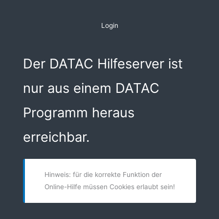
Zum
Inhalt
Login
springen
Der DATAC Hilfeserver ist
nur aus einem DATAC
Programm heraus
erreichbar.
Hinweis: für die korrekte Funktion der
Online-Hilfe müssen Cookies erlaubt sein!