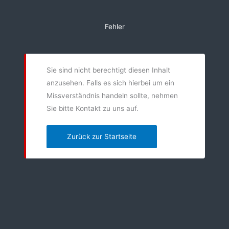
Zum
Inhalt
Fehler
springen
Sie sind nicht berechtigt diesen Inhalt
anzusehen. Falls es sich hierbei um ein
Missverständnis handeln sollte, nehmen
Sie bitte Kontakt zu uns auf.
Zurück zur Startseite