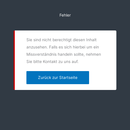
Zum
Inhalt
Fehler
springen
Sie sind nicht berechtigt diesen Inhalt
anzusehen. Falls es sich hierbei um ein
Missverständnis handeln sollte, nehmen
Sie bitte Kontakt zu uns auf.
Zurück zur Startseite