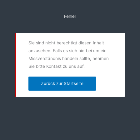
Zum
Inhalt
Fehler
springen
Sie sind nicht berechtigt diesen Inhalt
anzusehen. Falls es sich hierbei um ein
Missverständnis handeln sollte, nehmen
Sie bitte Kontakt zu uns auf.
Zurück zur Startseite