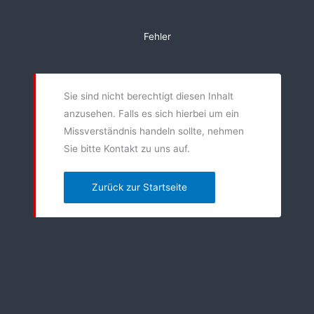
Zum
Inhalt
Fehler
springen
Sie sind nicht berechtigt diesen Inhalt
anzusehen. Falls es sich hierbei um ein
Missverständnis handeln sollte, nehmen
Sie bitte Kontakt zu uns auf.
Zurück zur Startseite