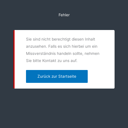
Zum
Inhalt
Fehler
springen
Sie sind nicht berechtigt diesen Inhalt
anzusehen. Falls es sich hierbei um ein
Missverständnis handeln sollte, nehmen
Sie bitte Kontakt zu uns auf.
Zurück zur Startseite