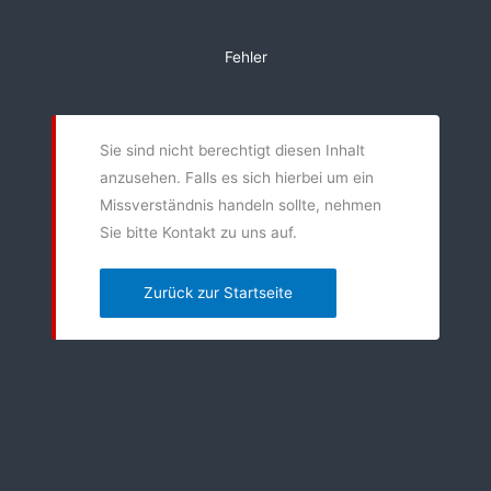
Zum
Inhalt
Fehler
springen
Sie sind nicht berechtigt diesen Inhalt
anzusehen. Falls es sich hierbei um ein
Missverständnis handeln sollte, nehmen
Sie bitte Kontakt zu uns auf.
Zurück zur Startseite