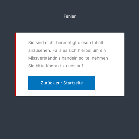
Zum
Inhalt
Fehler
springen
Sie sind nicht berechtigt diesen Inhalt
anzusehen. Falls es sich hierbei um ein
Missverständnis handeln sollte, nehmen
Sie bitte Kontakt zu uns auf.
Zurück zur Startseite