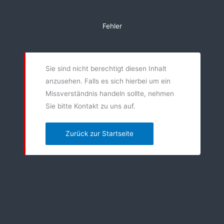
Zum
Inhalt
Fehler
springen
Sie sind nicht berechtigt diesen Inhalt
anzusehen. Falls es sich hierbei um ein
Missverständnis handeln sollte, nehmen
Sie bitte Kontakt zu uns auf.
Zurück zur Startseite