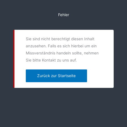
Zum
Inhalt
Fehler
springen
Sie sind nicht berechtigt diesen Inhalt
anzusehen. Falls es sich hierbei um ein
Missverständnis handeln sollte, nehmen
Sie bitte Kontakt zu uns auf.
Zurück zur Startseite