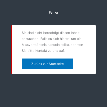
Zum
Inhalt
Fehler
springen
Sie sind nicht berechtigt diesen Inhalt
anzusehen. Falls es sich hierbei um ein
Missverständnis handeln sollte, nehmen
Sie bitte Kontakt zu uns auf.
Zurück zur Startseite