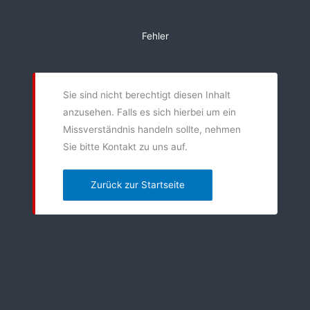
Zum
Inhalt
Fehler
springen
Sie sind nicht berechtigt diesen Inhalt
anzusehen. Falls es sich hierbei um ein
Missverständnis handeln sollte, nehmen
Sie bitte Kontakt zu uns auf.
Zurück zur Startseite