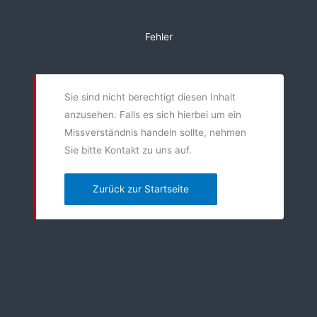
Zum
Inhalt
Fehler
springen
Sie sind nicht berechtigt diesen Inhalt
anzusehen. Falls es sich hierbei um ein
Missverständnis handeln sollte, nehmen
Sie bitte Kontakt zu uns auf.
Zurück zur Startseite