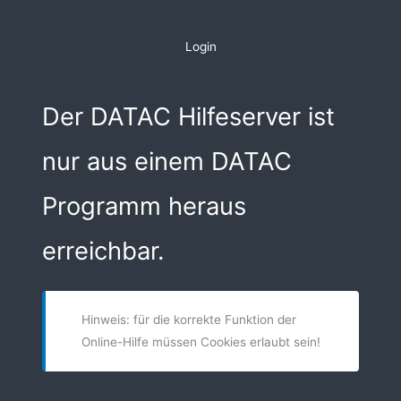
Zum
Inhalt
Login
springen
Der DATAC Hilfeserver ist
nur aus einem DATAC
Programm heraus
erreichbar.
Hinweis: für die korrekte Funktion der
Online-Hilfe müssen Cookies erlaubt sein!