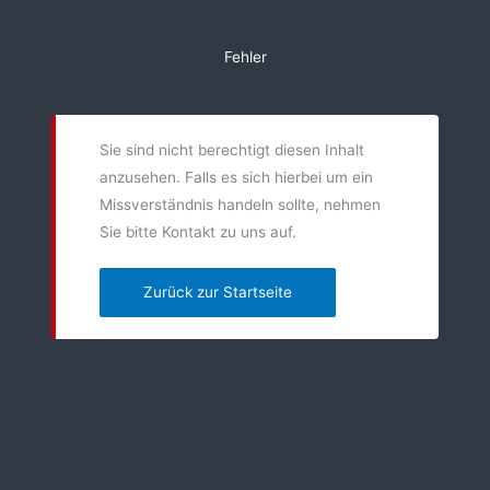
Zum
Inhalt
Fehler
springen
Sie sind nicht berechtigt diesen Inhalt
anzusehen. Falls es sich hierbei um ein
Missverständnis handeln sollte, nehmen
Sie bitte Kontakt zu uns auf.
Zurück zur Startseite