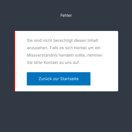
Zum
Inhalt
Fehler
springen
Sie sind nicht berechtigt diesen Inhalt
anzusehen. Falls es sich hierbei um ein
Missverständnis handeln sollte, nehmen
Sie bitte Kontakt zu uns auf.
Zurück zur Startseite