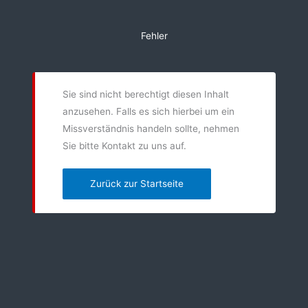
Zum
Inhalt
Fehler
springen
Sie sind nicht berechtigt diesen Inhalt
anzusehen. Falls es sich hierbei um ein
Missverständnis handeln sollte, nehmen
Sie bitte Kontakt zu uns auf.
Zurück zur Startseite