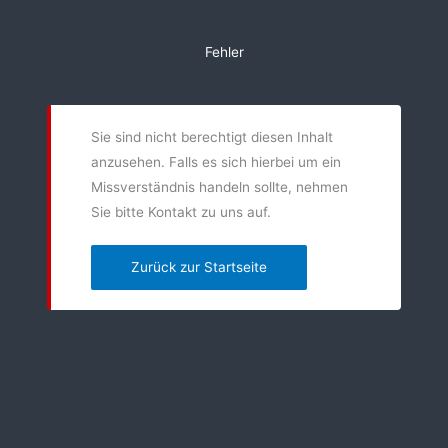
Zum
Inhalt
Fehler
springen
Sie sind nicht berechtigt diesen Inhalt
anzusehen. Falls es sich hierbei um ein
Missverständnis handeln sollte, nehmen
Sie bitte Kontakt zu uns auf.
Zurück zur Startseite