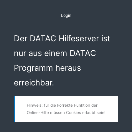
Zum
Inhalt
Login
springen
Der DATAC Hilfeserver ist
nur aus einem DATAC
Programm heraus
erreichbar.
Hinweis: für die korrekte Funktion der
Online-Hilfe müssen Cookies erlaubt sein!