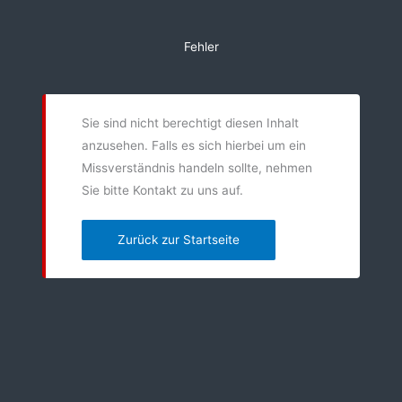
Zum
Inhalt
Fehler
springen
Sie sind nicht berechtigt diesen Inhalt
anzusehen. Falls es sich hierbei um ein
Missverständnis handeln sollte, nehmen
Sie bitte Kontakt zu uns auf.
Zurück zur Startseite