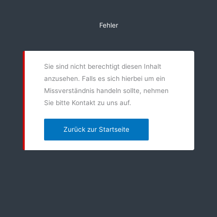
Zum
Inhalt
Fehler
springen
Sie sind nicht berechtigt diesen Inhalt
anzusehen. Falls es sich hierbei um ein
Missverständnis handeln sollte, nehmen
Sie bitte Kontakt zu uns auf.
Zurück zur Startseite