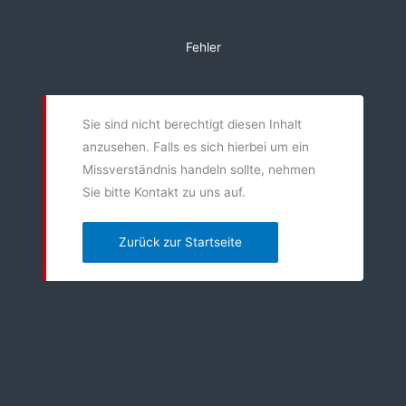
Zum
Inhalt
Fehler
springen
Sie sind nicht berechtigt diesen Inhalt
anzusehen. Falls es sich hierbei um ein
Missverständnis handeln sollte, nehmen
Sie bitte Kontakt zu uns auf.
Zurück zur Startseite