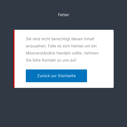
Zum
Inhalt
Fehler
springen
Sie sind nicht berechtigt diesen Inhalt
anzusehen. Falls es sich hierbei um ein
Missverständnis handeln sollte, nehmen
Sie bitte Kontakt zu uns auf.
Zurück zur Startseite