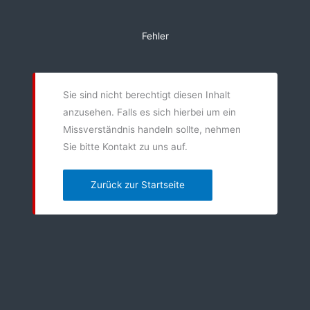
Zum
Inhalt
Fehler
springen
Sie sind nicht berechtigt diesen Inhalt
anzusehen. Falls es sich hierbei um ein
Missverständnis handeln sollte, nehmen
Sie bitte Kontakt zu uns auf.
Zurück zur Startseite