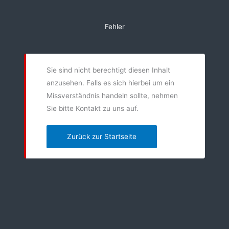
Zum
Inhalt
Fehler
springen
Sie sind nicht berechtigt diesen Inhalt
anzusehen. Falls es sich hierbei um ein
Missverständnis handeln sollte, nehmen
Sie bitte Kontakt zu uns auf.
Zurück zur Startseite