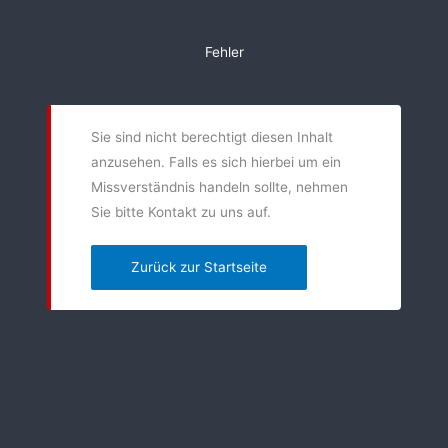
Zum
Inhalt
Fehler
springen
Sie sind nicht berechtigt diesen Inhalt
anzusehen. Falls es sich hierbei um ein
Missverständnis handeln sollte, nehmen
Sie bitte Kontakt zu uns auf.
Zurück zur Startseite