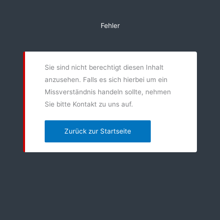
Zum
Inhalt
Fehler
springen
Sie sind nicht berechtigt diesen Inhalt
anzusehen. Falls es sich hierbei um ein
Missverständnis handeln sollte, nehmen
Sie bitte Kontakt zu uns auf.
Zurück zur Startseite