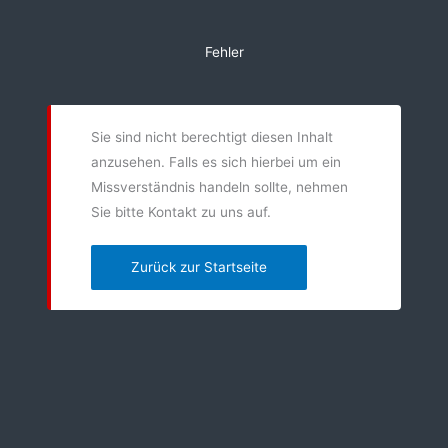
Zum
Inhalt
Fehler
springen
Sie sind nicht berechtigt diesen Inhalt
anzusehen. Falls es sich hierbei um ein
Missverständnis handeln sollte, nehmen
Sie bitte Kontakt zu uns auf.
Zurück zur Startseite