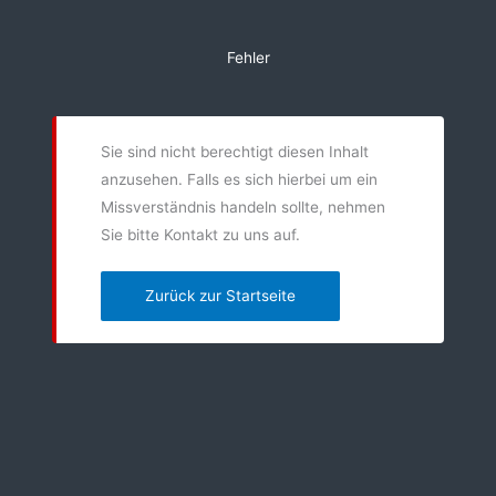
Zum
Inhalt
Fehler
springen
Sie sind nicht berechtigt diesen Inhalt
anzusehen. Falls es sich hierbei um ein
Missverständnis handeln sollte, nehmen
Sie bitte Kontakt zu uns auf.
Zurück zur Startseite